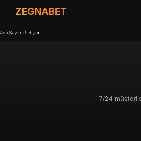
ZEGNABET
Ana Sayfa
›
İletişim
7/24 müşteri d