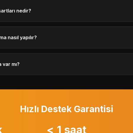
artları nedir?
a nasıl yapılır?
 var mı?
Hızlı Destek Garantisi
k
< 1 saat