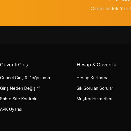
Canlı Destek Yanıt
Güvenli Giriş
Hesap & Güvenlik
Güncel Giriş & Doğrulama
Hesap Kurtarma
Giriş Neden Değişir?
Sık Sorulan Sorular
Sahte Site Kontrolü
Müşteri Hizmetleri
APK Uyarısı