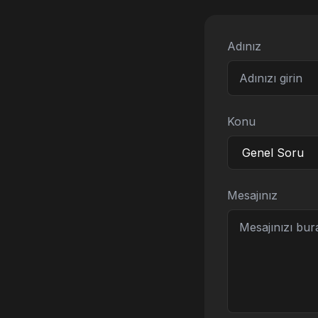
Adınız
Konu
Mesajınız