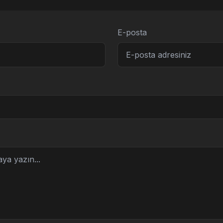
E-posta