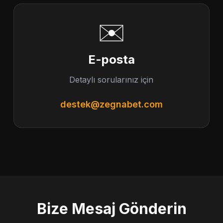
✉️
E-posta
Detaylı sorularınız için
destek@zegnabet.com
Bize Mesaj Gönderin