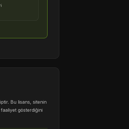
i
r. Bu lisans, sitenin
faaliyet gösterdiğini