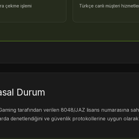
ara çekme işlemi
Türkçe canlı müşteri hizmetler
asal Durum
ming tarafından verilen 8048/JAZ lisans numarasına sahipti
arda denetlendiğini ve güvenlik protokollerine uygun olarak 