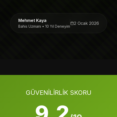
Mehmet Kaya
2 Ocak 2026
Bahis Uzmanı • 10 Yıl Deneyim
GÜVENİLİRLİK SKORU
9.2