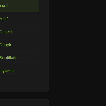
urum
Aktif
Geçerli
Onaylı
ertifikalı
Uyumlu