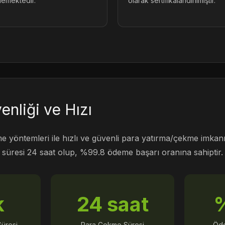
lemektedir.
olarak sertifikalandırılmıştır.
nliği ve Hızı
me yöntemleri ile hızlı ve güvenli para yatırma/çekme imkan
süresi 24 saat olup, %99.8 ödeme başarı oranına sahiptir.
k
24 saat
Süresi
Para Çekme Süresi
Öde