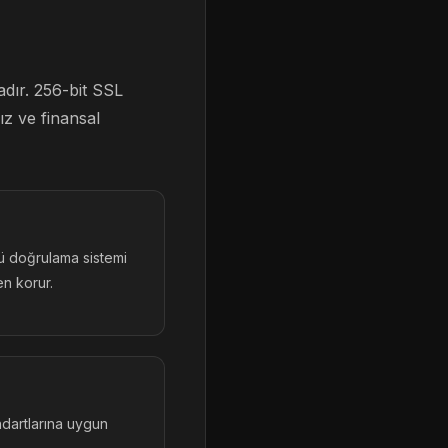
adır. 256-bit SSL
ız ve finansal
lü doğrulama sistemi
en korur.
dartlarına uygun