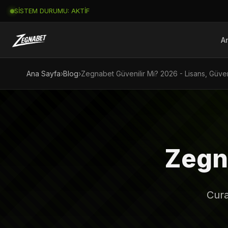
SİSTEM DURUMU: AKTİF
A
Ana Sayfa
›
Blog
›
Zegnabet Güvenilir Mi? 2026 - Lisans, Güvenl
Zegn
Cura