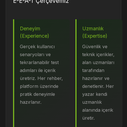
E-E-A-T Çerçevemiz
Deneyim
Uzmanlık
(Experience)
(Expertise)
Gerçek kullanıcı
Güvenlik ve
senaryoları ve
teknik içerikler,
tekrarlanabilir test
alan uzmanları
adımları ile içerik
tarafından
üretiriz. Her rehber,
hazırlanır ve
platform üzerinde
denetlenir. Her
pratik deneyimle
yazar kendi
hazırlanır.
uzmanlık
alanında içerik
üretir.