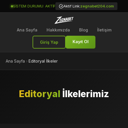
SİSTEM DURUMU: AKTİF
Aktif Link:
zegnabet204.com
Ana Sayfa
Hakkımızda
Blog
İletişim
Kayıt Ol
Giriş Yap
Ana Sayfa
›
Editoryal İlkeler
Editoryal
İlkelerimiz