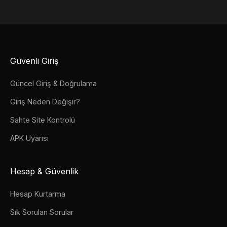
Güvenli Giriş
Güncel Giriş & Doğrulama
Giriş Neden Değişir?
Sahte Site Kontrolü
APK Uyarısı
Hesap & Güvenlik
Hesap Kurtarma
Sık Sorulan Sorular