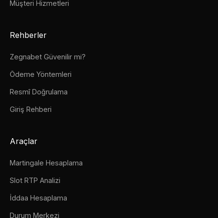
Müşteri Hizmetleri
Rehberler
Zegnabet Güvenilir mi?
Ödeme Yöntemleri
Resmî Doğrulama
Giriş Rehberi
Araçlar
Martingale Hesaplama
Slot RTP Analizi
İddaa Hesaplama
Durum Merkezi